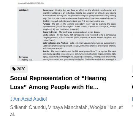
2020
치
Social Representation of “Hearing
Loss” Among People with He…
J Am Acad Audiol
Srikanth Chundu, Vinaya Manchaiah, Woojae Han, et
al.