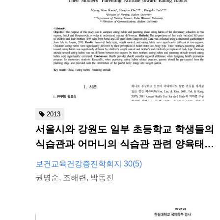
2013
서울시와 강원도 일부 초등학교 학생들의
식습관과 어머니의 식습관 관련 양육태도
비교
보건교육건강증진학회지 30(5)
권명순, 조해련, 박동진