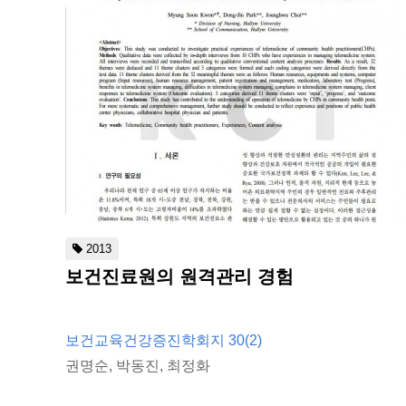
2013
보건진료원의 원격관리 경험
보건교육건강증진학회지 30(2)
권명순, 박동진, 최정화