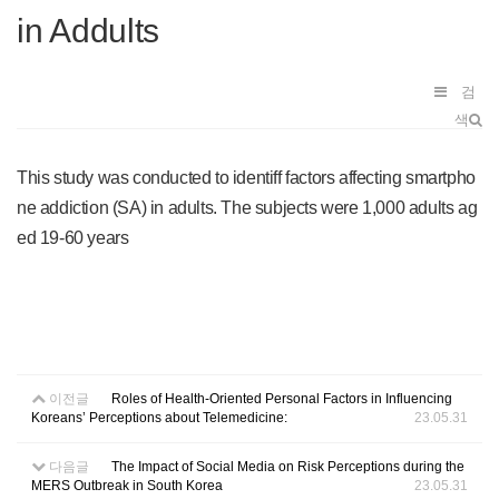
in Addults
검
색
This study was conducted to identiff factors affecting smartpho
ne addiction (SA) in adults. The subjects were 1,000 adults ag
ed 19-60 years
이전글
Roles of Health-Oriented Personal Factors in Influencing
Koreans’ Perceptions about Telemedicine:
23.05.31
다음글
The Impact of Social Media on Risk Perceptions during the
MERS Outbreak in South Korea
23.05.31